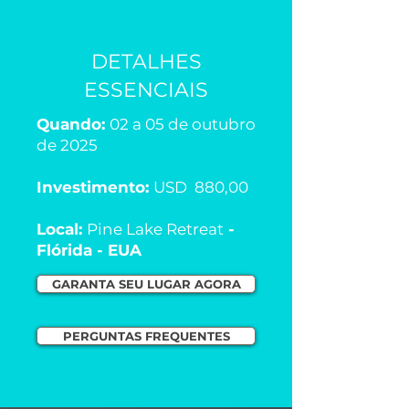
DETALHES
ESSENCIAIS
Quando:
02 a 05 de outubro
de 2025
Investimento:
USD 880,00
Local:
Pine Lake Retreat
-
Flórida - EUA
GARANTA SEU LUGAR AGORA
PERGUNTAS FREQUENTES