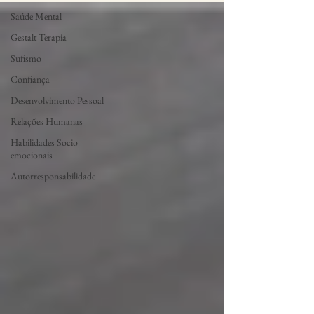
Saúde Mental
Gestalt Terapia
Sufismo
Confiança
Desenvolvimento Pessoal
Relações Humanas
Habilidades Socio
emocionais
Autorresponsabilidade